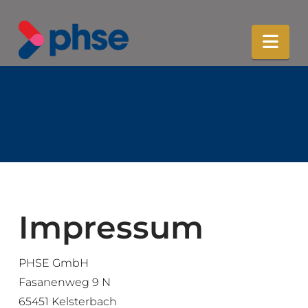
Nav
Impressum
PHSE GmbH
Fasanenweg 9 N
65451 Kelsterbach