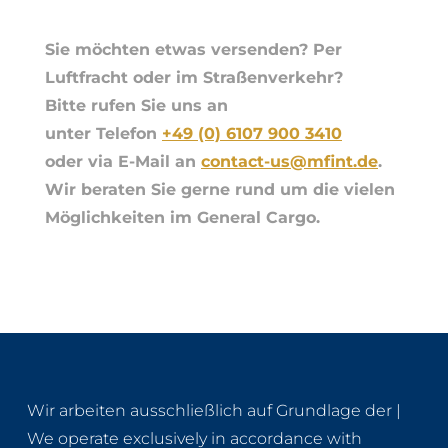
Sie möchten etwas versenden? Per
Luftfracht oder im Straßenverkehr?
Bitte rufen Sie uns an
unter Telefon
+49 (0) 6107 900 3410
oder via E-Mail an
contact-us@mfint.de
.
Wir beraten Sie gerne rund um die vielen
Möglichkeiten im General Cargo.
Wir arbeiten ausschließlich auf Grundlage der |
We operate exclusively in accordance with